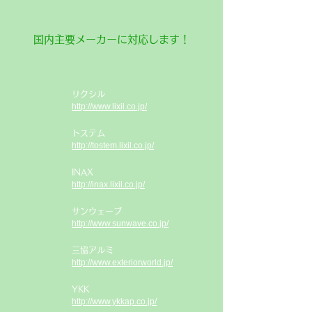
​国内主要メーカーに対応します！
​リクシル
http://www.lixil.co.jp/
​トステム
http://tostem.lixil.co.jp/
​INAX
http://inax.lixil.co.jp/
​サンウェーブ
http://www.sunwave.co.jp/
​三協アルミ
http://www.exteriorworld.jp/
​YKK
http://www.ykkap.co.jp/