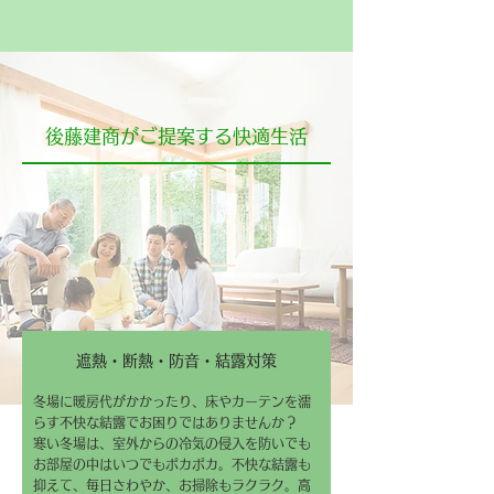
後藤建商がご提案する快適生活
遮熱・断熱・防音・結露対策
冬場に暖房代がかかったり、床やカーテンを濡
らす不快な結露でお困りではありませんか？
寒い冬場は、室外からの冷気の侵入を防いでも
お部屋の中はいつでもポカポカ。不快な結露も
抑えて、毎日さわやか、お掃除もラクラク。高