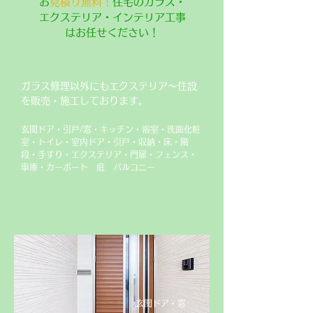
​
お見積り無料！
住宅のガラス・
エクステリア・インテリア工事
はお任せください！
ガラス修理以外にもエクステリア～住設
を販売・施工しております。
玄関ドア・引戸/窓・キッチン・浴室・洗面化粧
室・トイレ・室内ドア・引戸・収納・床・階
段・手すり・エクステリア・門扉・フェンス・
車庫・カーポート 庭 バルコニー
​玄関ドア・窓