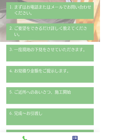
​1.
​まずはお電話またはメールでお問い合わせ
ください。
​2.
​ご要望をできるだけ詳しく教えてくださ
い。
​3.
​一度現地の下見をさせていただきます。
​4.
​お見積り金額をご提示します。
​5.
​ご近所へのあいさつ、施工開始
​6.
​完成～お引渡し
​7.
​お支払い