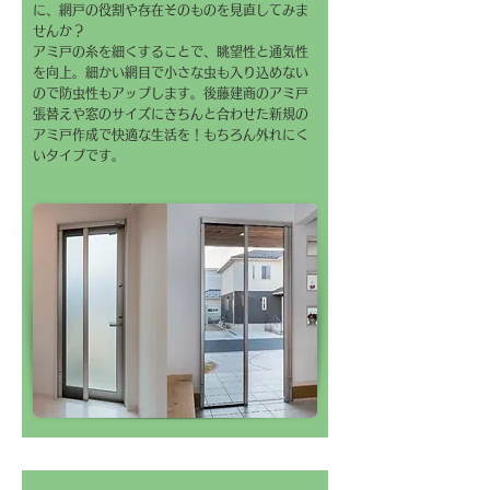
に、網戸の役割や存在そのものを見直してみま
せんか？
アミ戸の糸を細くすることで、眺望性と通気性
を向上。細かい網目で小さな虫も入り込めない
ので防虫性もアップします。後藤建商のアミ戸
張替えや窓のサイズにきちんと合わせた新規の
アミ戸作成で快適な生活を！もちろん外れにく
いタイプです。