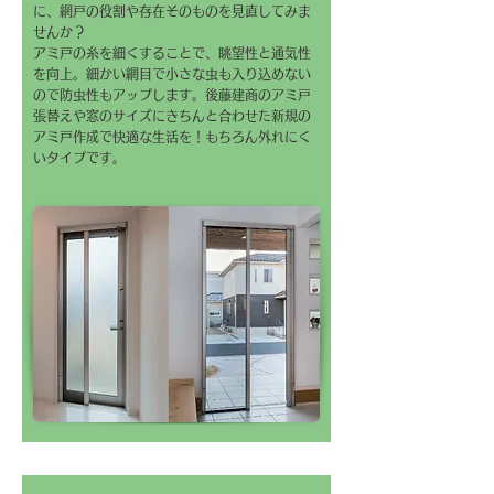
に、網戸の役割や存在そのものを見直してみま
せんか？
アミ戸の糸を細くすることで、眺望性と通気性
を向上。細かい網目で小さな虫も入り込めない
ので防虫性もアップします。後藤建商のアミ戸
張替えや窓のサイズにきちんと合わせた新規の
アミ戸作成で快適な生活を！もちろん外れにく
いタイプです。