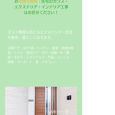
​
お見積り無料！
住宅のガラス・
エクステリア・インテリア工事
はお任せください！
ガラス修理以外にもエクステリア～住設
を販売・施工しております。
玄関ドア・引戸/窓・キッチン・浴室・洗面化粧
室・トイレ・室内ドア・引戸・収納・床・階
段・手すり・エクステリア・門扉・フェンス・
車庫・カーポート 庭 バルコニー
​玄関ドア・窓