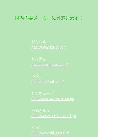
​国内主要メーカーに対応します！
​リクシル
http://www.lixil.co.jp/
​トステム
http://tostem.lixil.co.jp/
​INAX
http://inax.lixil.co.jp/
​サンウェーブ
http://www.sunwave.co.jp/
​三協アルミ
http://www.exteriorworld.jp/
​YKK
http://www.ykkap.co.jp/