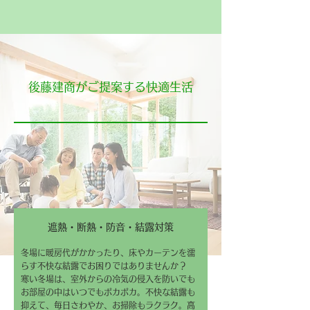
後藤建商がご提案する快適生活
遮熱・断熱・防音・結露対策
冬場に暖房代がかかったり、床やカーテンを濡
らす不快な結露でお困りではありませんか？
寒い冬場は、室外からの冷気の侵入を防いでも
お部屋の中はいつでもポカポカ。不快な結露も
抑えて、毎日さわやか、お掃除もラクラク。高